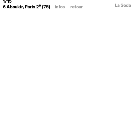
1/15
La Soda
e
6 Aboukir, Paris 2
(75)
infos
retour
Programme
Immeuble pluriel : logements, CAJ Emmaüs,
ERP culturel et commerces
Intervention
Transformation de l’ancienne sous-station
électrique Aboukir
Maitrise d’ouvrage
Elogie Siemp
Lieu
Paris (75)
Statut
En cours
Surface
4 500 m²
Budget
NC
Maitrise d’œuvre
La Soda (mandataire)
Partenaires
EVP Ingénierie, Espace Temps, VPEAS,
Acoustique & Conseil, Permapolis, Samex
Sécurité
Mission
Base MOP / DIAG
Photographies
Cyrille Weiner